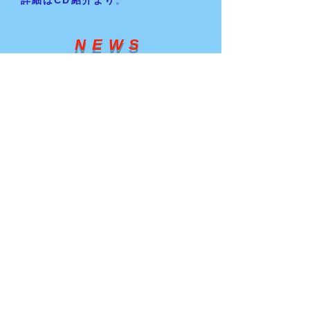
詳細はCD紹介より
。
NEWS
2023年10月20日
​ＣＤ未収録曲試聴ページを開設。
楽曲「明日はきっと晴れ！？(Remix
ver)」を公開。
2023年12月13日
ＣＤ未収録曲試聴ページを更新。
楽曲「夢の地図」を公開。
​楽曲「線香花火」を公開。
追い風
ジミ～
00:00
00:00
ハンマー(ニューアルバム「百人百色ーカメレオン」)
ジミ～
00:00
00:00