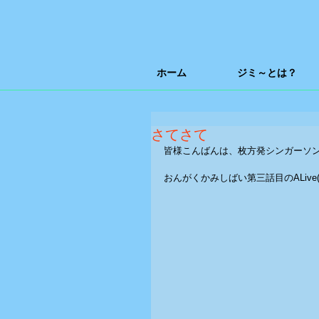
ホーム
ジミ～とは？
さてさて
皆様こんばんは、枚方発シンガーソ
おんがくかみしばい第三話目のALive