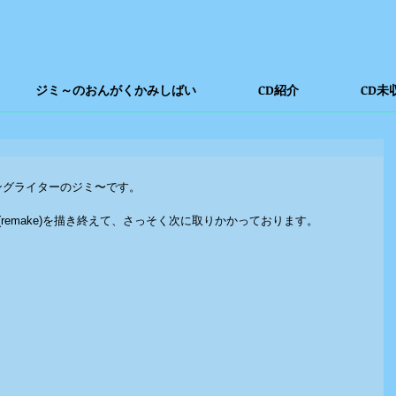
ジミ～のおんがくかみしばい
CD紹介
CD未
ングライターのジミ〜です。
(remake)を描き終えて、さっそく次に取りかかっております。